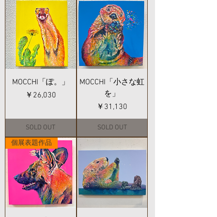
MOCCHI「ぽ。」
MOCCHI「小さな虹
を」
価格
￥26,030
価格
￥31,130
SOLD OUT
SOLD OUT
個展表題作品