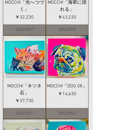
MOCCHI「光へつづ
MOCCHI「海翠に揺
く」
れる」
価格
価格
￥32,230
￥43,230
SOLD OUT
SOLD OUT
MOCCHI「キツネ
MOCCHI「DOG 08」
石」
価格
￥14,630
価格
￥37,730
SOLD OUT
SOLD OUT