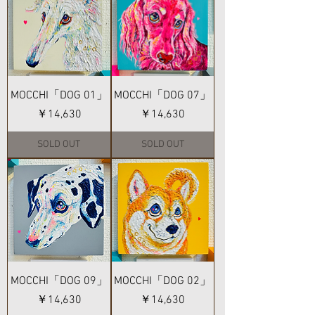
MOCCHI「DOG 01」
MOCCHI「DOG 07」
価格
価格
￥14,630
￥14,630
SOLD OUT
SOLD OUT
MOCCHI「DOG 09」
MOCCHI「DOG 02」
価格
価格
￥14,630
￥14,630