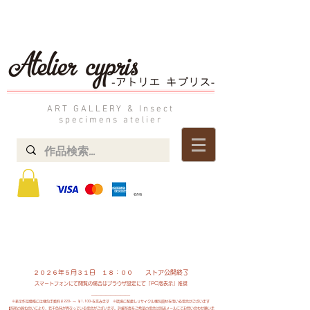
ART GALLERY & Insect
specimens atelier
STOREにて掲載中の作品は実店舗でも展示販売しております。​
到着日時指定や​ご不明な点は「お問い合わせ」よりお気軽にご連絡ください。
よくあるご質問 → ・決済方法=銀行振込、各種クレジットカード ・発送方法=送料着払い ・消費税=税込み表記
２０２６
年５
月３１日 １８：００
ストア公開終了
スマートフォンにて閲覧の場合はブラウザ設定にて「PC版表示」推奨
＿＿＿＿＿＿＿＿
​※表示作品価格には梱包手数料
￥220- ～ ￥1,100-を含みます ※環境に配慮しリサイクル梱包資材を用いる場合がございます
​【照明の兼ね合いにより、若干色味が異なっている場合がございます。詳細写真をご希望の場合は別途メールにてお問い合わせ願いま