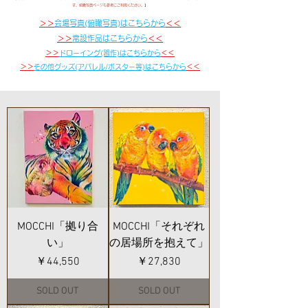
す。俯瞰写真ページも参考にご利用ください。】
​＞＞
会場写真(俯瞰写真)はこちらから
＜＜
​＞＞
常設作品はこちらから
＜＜
​＞＞
ドローイング(習作)はこちらから
＜＜
​＞＞
その他グッズ(アパレル/ポスター等)はこちらから
＜＜
MOCCHI「拠り合
MOCCHI「それぞれ
い」
の居場所を抱えて」
価格
価格
￥44,550
￥27,830
SOLD OUT
SOLD OUT