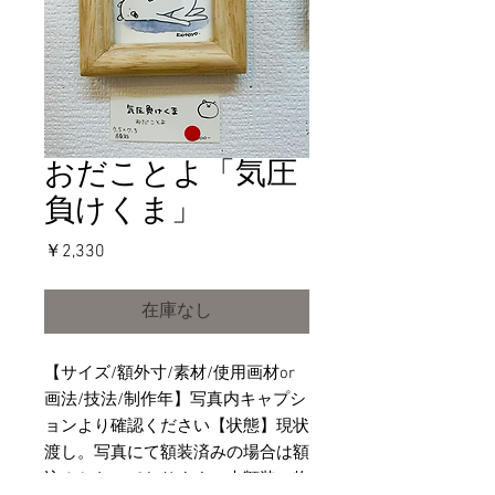
おだことよ「気圧
負けくま」
価
￥2,330
格
在庫なし
【サイズ/額外寸/素材/使用画材or
画法/技法/制作年】写真内キャプシ
ョンより確認ください【状態】現状
渡し。写真にて額装済みの場合は額
込みとなっております。未額装の物