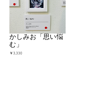
かしみお「思い悩
む」
価
￥3,330
格
在庫なし