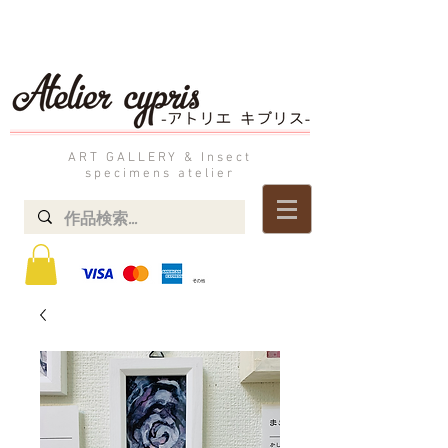
ART GALLERY & Insect
specimens atelier