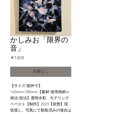
かしみお「限界の
音」
価
￥7,830
格
在庫なし
【サイズ/額外寸】
140mm×180mm【素材/使用画材or
画法/技法】透明水彩、モデリング
ペースト【制作】2023【状態】現
状渡し。写真にて額装済みの場合は