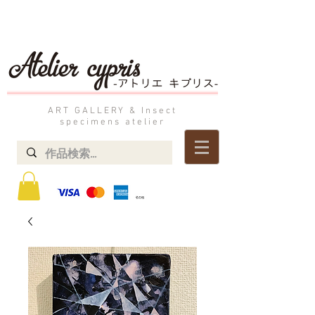
ART GALLERY & Insect
specimens atelier