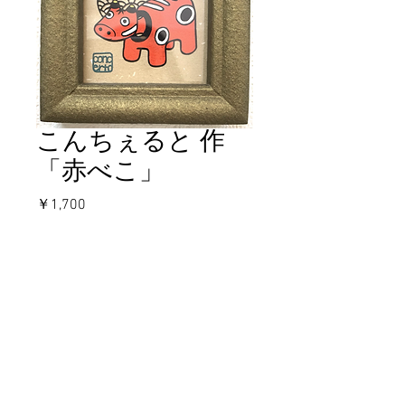
こんちぇると 作
「赤べこ」
価
￥1,700
格
在庫なし