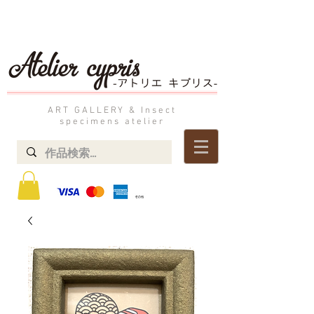
ART GALLERY & Insect
specimens atelier