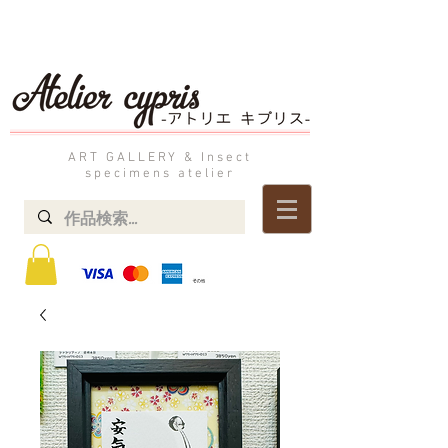
ART GALLERY & Insect
specimens atelier