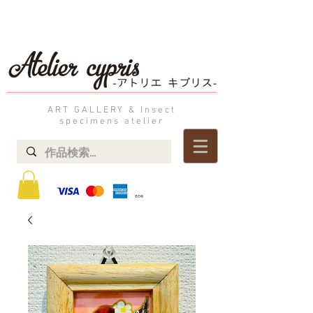
ART GALLERY & Insect
specimens atelier