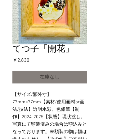
てつ子「開花」
価
￥2,830
格
在庫なし
【サイズ/額外寸】
77mm×77mm【素材/使用画材or画
法/技法】透明水彩、色鉛筆【制
作】2024-2025【状態】現状渡し。
写真にて額装済みの場合は額込みと
なっております。未額装の物は額は