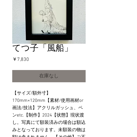
てつ子「風船」
価
￥7,830
格
在庫なし
【サイズ/額外寸】
170mm×120mm【素材/使用画材or
画法/技法】アクリルガッシュ、ペ
ンetc.【制作】2024【状態】現状渡
し。写真にて額装済みの場合は額込
みとなっております。未額装の物は