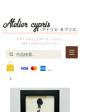
ART GALLERY & Insect
specimens atelier