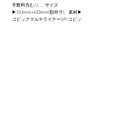
手数料含む/）、サイズ
▶︎333mm×420mm(額外寸)、素材▶︎
コピックマルチライナーSP/コピッ
ク、制作▶︎2021、その他ご不明な
点や気になる点がございましたら、
申込み前に事前にご確認ください。

※本作は当選者様当人様名義でのお
申し込みのみお受付けいたします
特定商取引方に関する表記