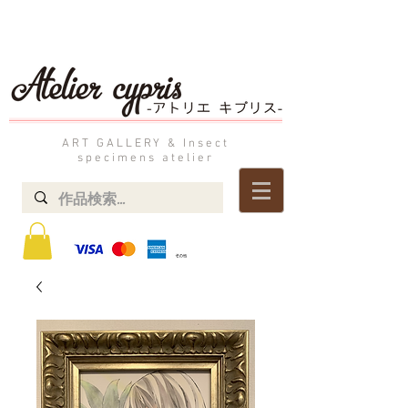
ART GALLERY & Insect
specimens atelier