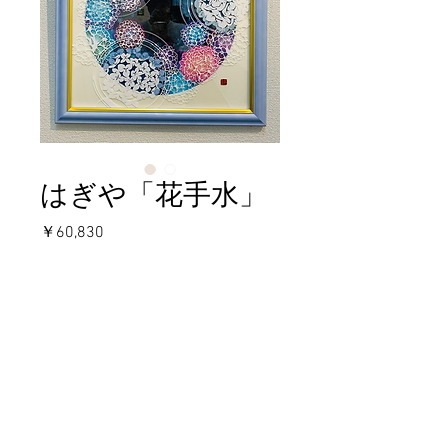
はぎや「花手水」
価
￥60,830
格
在庫なし