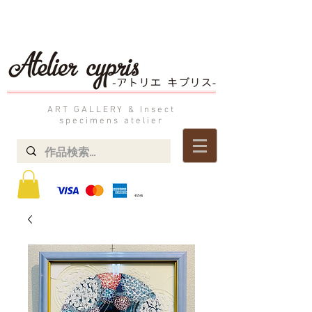
ART GALLERY & Insect
specimens atelier