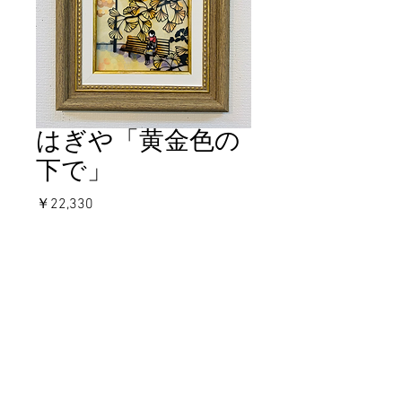
はぎや「黄金色の
下で」
価
￥22,330
格
在庫なし