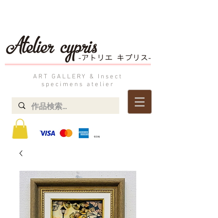
ART GALLERY & Insect
specimens atelier