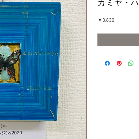
カミヤ・ハ
価
￥3,830
格