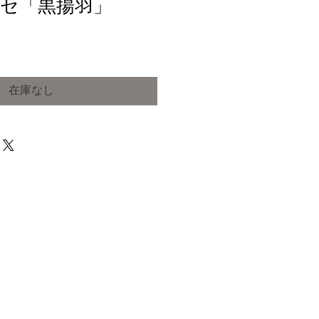
セ「黒揚羽」
在庫なし