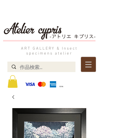
ART GALLERY & Insect
specimens atelier