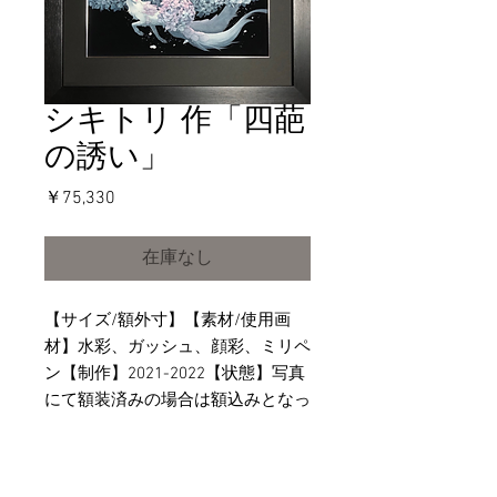
シキトリ 作「四葩
の誘い」
価
￥75,330
格
在庫なし
【サイズ/額外寸】【素材/使用画
材】水彩、ガッシュ、顔彩、ミリペ
ン【制作】2021-2022【状態】写真
にて額装済みの場合は額込みとなっ
ております。未額装の物は額は含ま
れません。【その他】ご不明な点や
気になる点がございましたら、事前