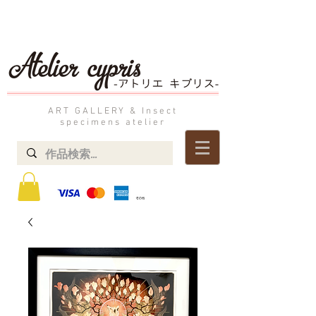
ART GALLERY & Insect
specimens atelier