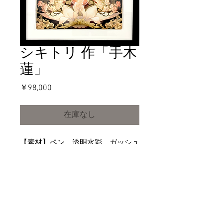
シキトリ 作「手木
蓮」
価
￥98,000
格
在庫なし
【素材】ペン、透明水彩、ガッシュ
【額外寸】560mm×460mm【状
態】額装済【制作】2019