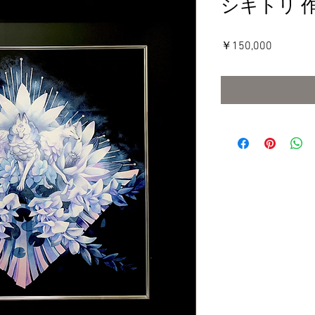
シキトリ 
価
￥150,000
格