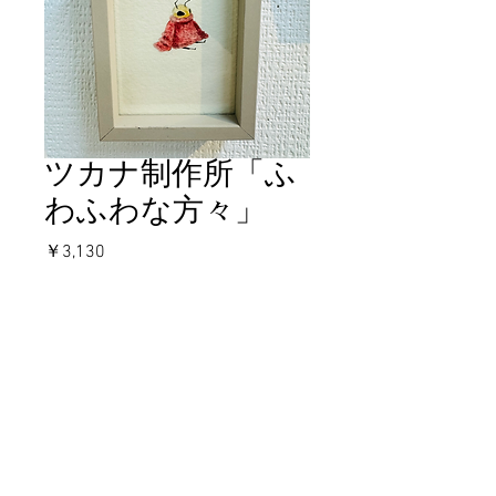
ツカナ制作所「ふ
わふわな方々」
価
￥3,130
格
在庫なし