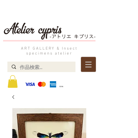
ART GALLERY & Insect
specimens atelier