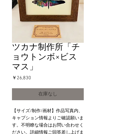
ツカナ制作所「チ
ョウトンボ×ビス
マス」
価
￥26,830
格
在庫なし
【サイズ/制作/画材】作品写真内、
キャプション情報よりご確認願いま
す。不明瞭な場合はお問い合わせく
ださい。詳細情報ご回答差し上げま