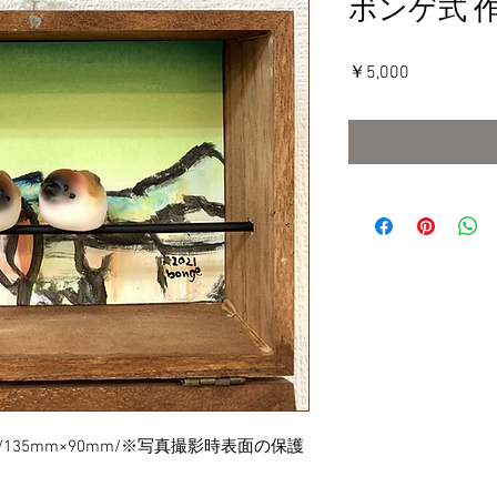
ボンゲ式 
価
￥5,000
格
/135mm×90mm/※写真撮影時表面の保護