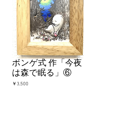
ボンゲ式 作「今夜
は森で眠る」⑥
価
￥3,500
格
在庫なし