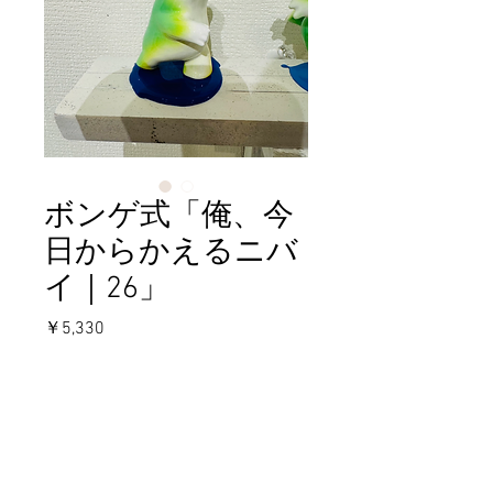
ボンゲ式「俺、今
日からかえるニバ
イ｜26」
価
￥5,330
格
在庫なし