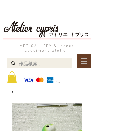
ART GALLERY & Insect
specimens atelier