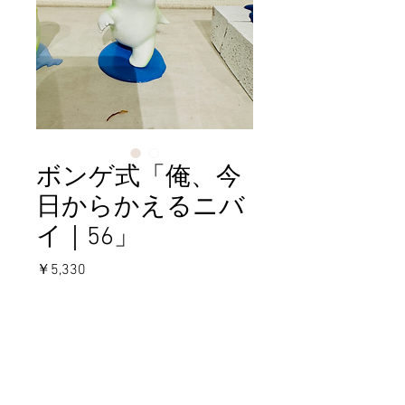
ボンゲ式「俺、今
日からかえるニバ
イ｜56」
価
￥5,330
格
在庫なし