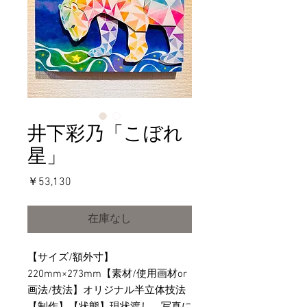
井下彩乃「こぼれ
星」
価
￥53,130
格
在庫なし
【サイズ/額外寸】
220mm×273mm【素材/使用画材or
画法/技法】オリジナル半立体技法
【制作】【状態】現状渡し。写真に