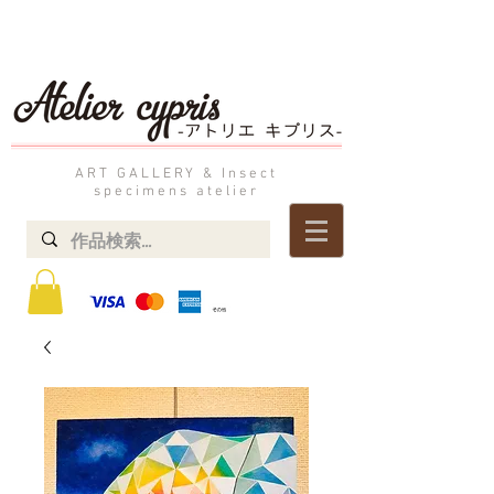
ART GALLERY & Insect
specimens atelier