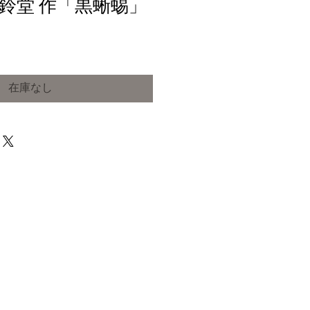
鈴堂 作「黒蜥蜴」
在庫なし