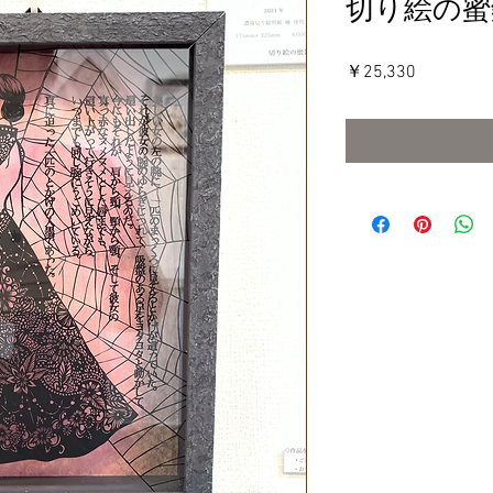
切り絵の蜜
価
￥25,330
格