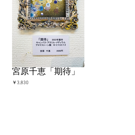
宮原千恵「期待」
価
￥3,830
格
在庫なし