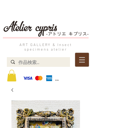
ART GALLERY & Insect
specimens atelier