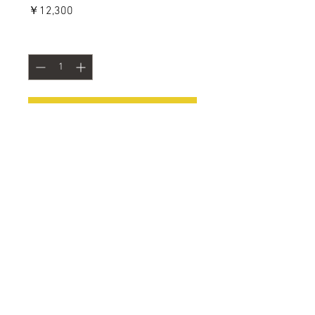
価
￥12,300
格
数量
*
カートに追加する
今すぐ購入
【素材】胡粉,水干絵具,岩絵具,北山
杉【寸法】約245mm×125mm【状
態】木板未額装【制作】2019