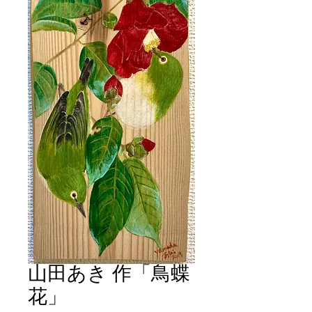
山田あき 作「鳥蝶
花」