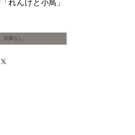
作「れんげと小鳥」
在庫なし