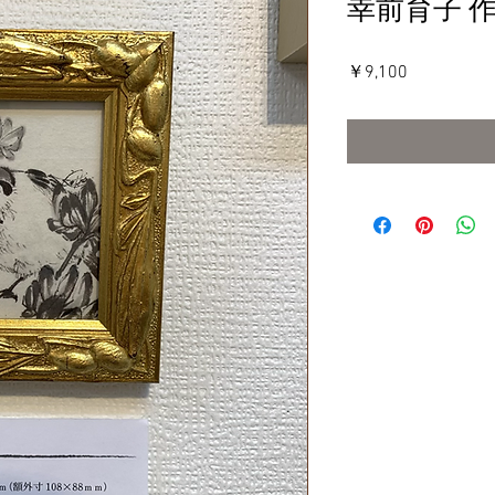
幸前育子 
価
￥9,100
格