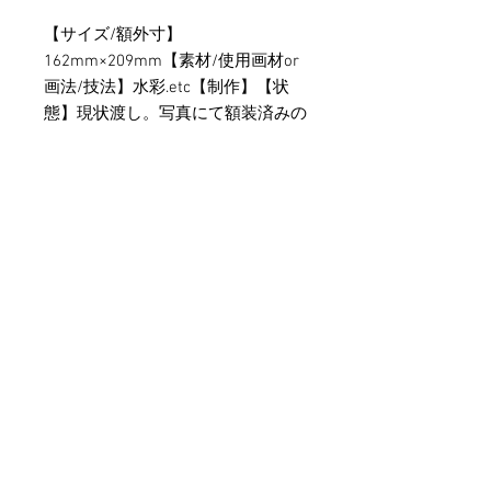
【サイズ/額外寸】
162mm×209mm【素材/使用画材or
画法/技法】水彩.etc【制作】【状
態】現状渡し。写真にて額装済みの
場合は額込みとなっております。未
額装の物は額は含まれません。【そ
の他】ご不明な点や気になる事項が
ございましたら、事前にお問い合わ
せくださいませ。別角度や条件での
お写真追加も賜ります。営業時間内
ご返答差し上げます。