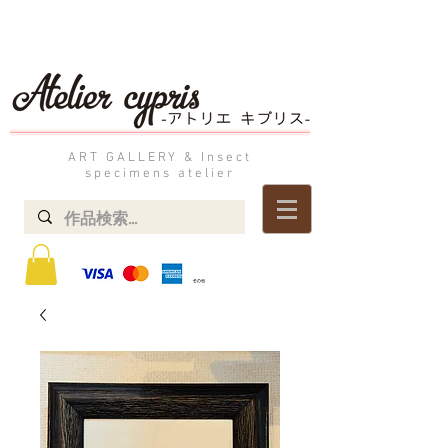
ART GALLERY & Insect
specimens atelier