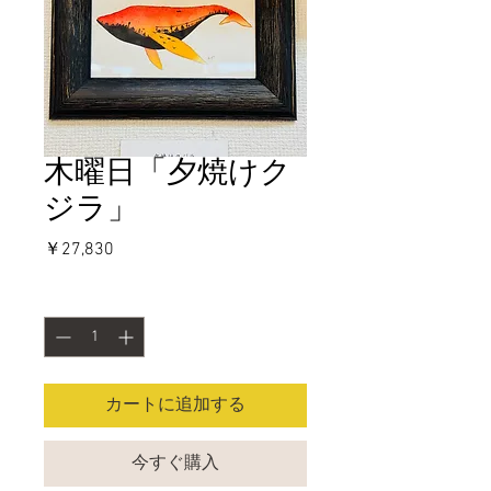
木曜日「夕焼けク
ジラ」
価
￥27,830
格
数量
*
カートに追加する
今すぐ購入