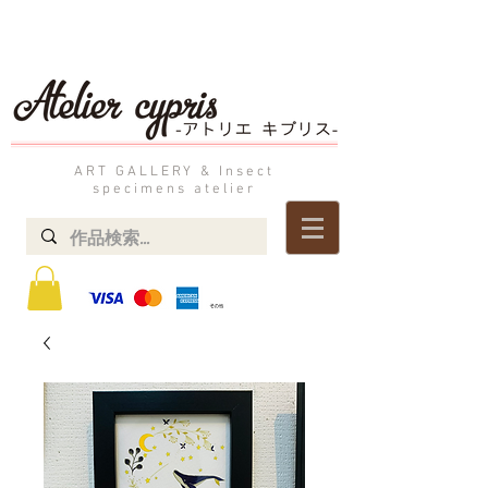
ART GALLERY & Insect
specimens atelier