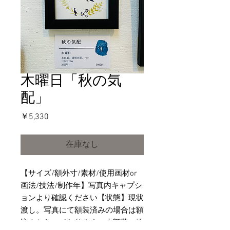
木曜日「秋の気
配」
価
￥5,330
格
在庫なし
【サイズ/額外寸/素材/使用画材or
画法/技法/制作年】写真内キャプシ
ョンより確認ください【状態】現状
渡し。写真にて額装済みの場合は額
込みとなっております。未額装の物