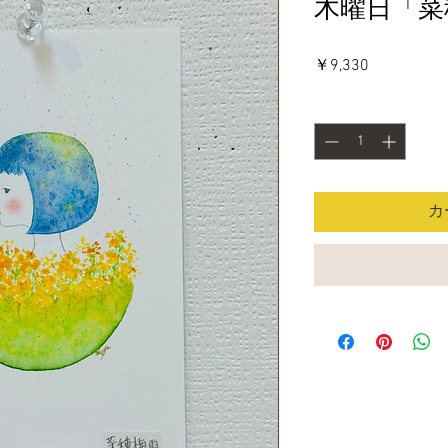
木曜日「菜
価
￥9,330
格
数量
*
カ