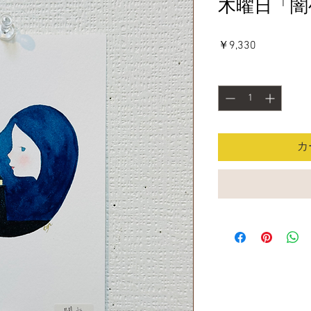
木曜日「闇
価
￥9,330
格
数量
*
カ