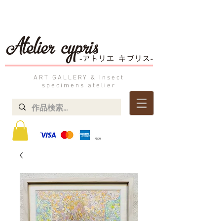
ART GALLERY & Insect
specimens atelier