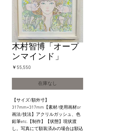
木村智博「オープ
ンマインド」
価
￥55,550
格
在庫なし
【サイズ/額外寸】
317mm×317mm【素材/使用画材or
画法/技法】アクリルガッシュ、色
鉛筆etc.【制作】【状態】現状渡
し。写真にて額装済みの場合は額込