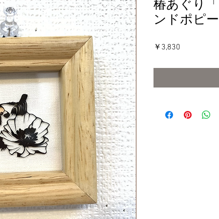
椿あぐり
ンドポピー
価
￥3,830
格