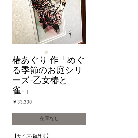
椿あぐり 作「めぐ
る季節のお庭シリ
ーズ-乙女椿と
雀-」
価
￥33,330
格
在庫なし
【サイズ/額外寸】