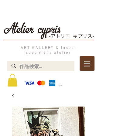
ART GALLERY & Insect
specimens atelier