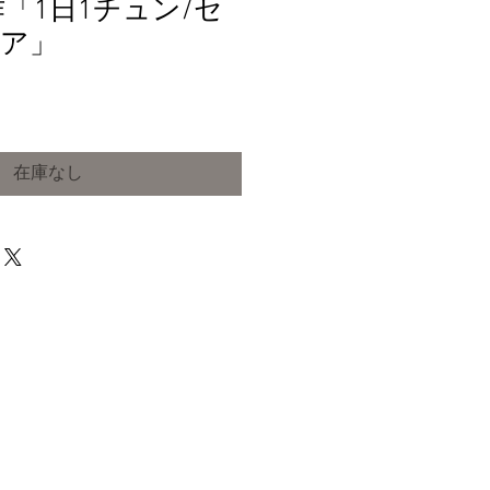
作「1日1チュン/セ
ア」
在庫なし