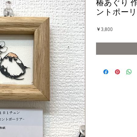
椿あぐり 
ントポーリ
価
￥3,800
格