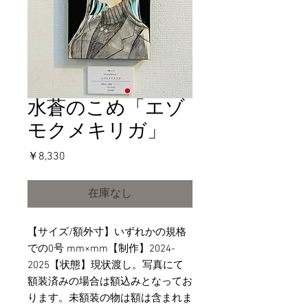
水蒼のこめ「エゾ
モクメキリガ」
価
￥8,330
格
在庫なし
【サイズ/額外寸】いずれかの規格
での0号 mm×mm【制作】2024-
2025【状態】現状渡し。写真にて
額装済みの場合は額込みとなってお
ります。未額装の物は額は含まれま