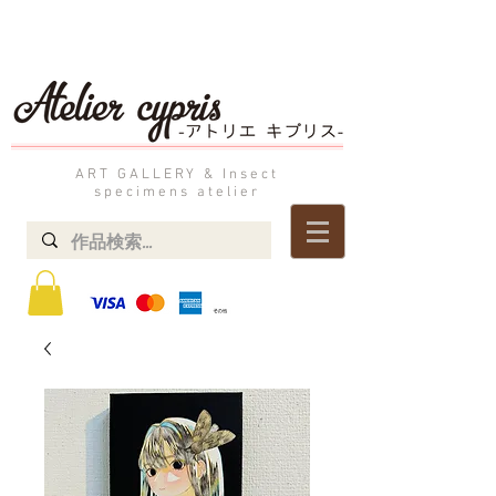
ART GALLERY & Insect
specimens atelier