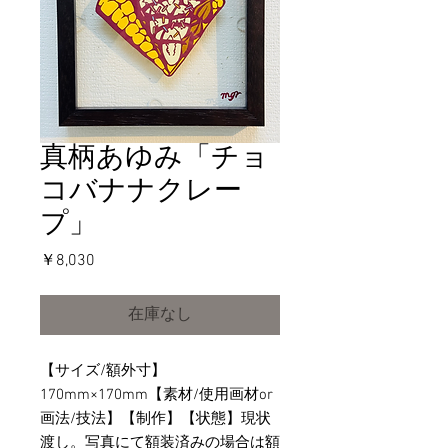
真柄あゆみ「チョ
コバナナクレー
プ」
価
￥8,030
格
在庫なし
【サイズ/額外寸】
170mm×170mm【素材/使用画材or
画法/技法】【制作】【状態】現状
渡し。写真にて額装済みの場合は額