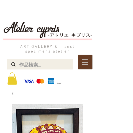
ART GALLERY & Insect
specimens atelier