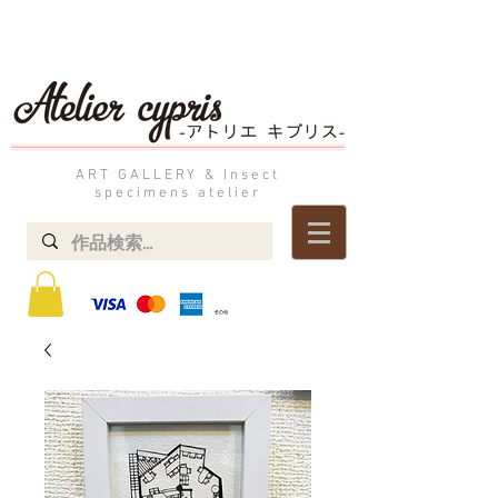
ART GALLERY & Insect
specimens atelier