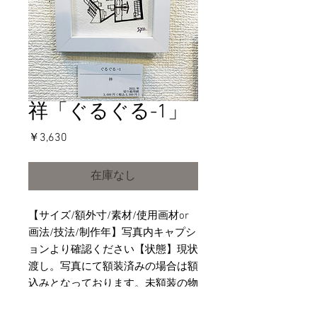
祥「ぐるぐる-1」
価
￥3,630
格
在庫なし
【サイズ/額外寸/素材/使用画材or
画法/技法/制作年】写真内キャプシ
ョンより確認ください【状態】現状
渡し。写真にて額装済みの場合は額
込みとなっております。未額装の物
は額は含まれません。【その他】写