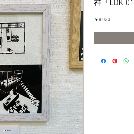
祥「LDK-0
価
￥8,030
格