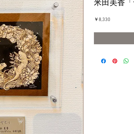
米田美香「
価
￥8,330
格