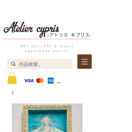
ART GALLERY & Insect
specimens atelier