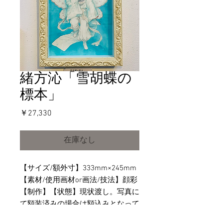
緒方沁「雪胡蝶の
標本」
価
￥27,330
格
在庫なし
【サイズ/額外寸】333mm×245mm
【素材/使用画材or画法/技法】顔彩
【制作】【状態】現状渡し。写真に
て額装済みの場合は額込みとなって
おります。未額装の物は額は含まれ