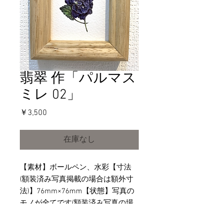
翡翠 作「パルマス
ミレ 02」
価
￥3,500
格
在庫なし
【素材】ボールペン、水彩【寸法
(額装済み写真掲載の場合は額外寸
法)】76mm×76mm【状態】写真の
モノが全てです(額装済み写真の場
合は額込み/未額装の場合はその状