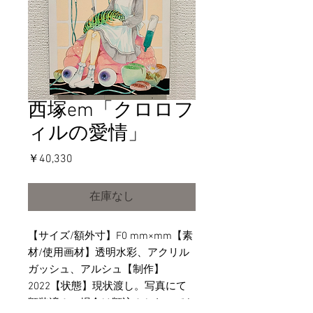
西塚em「クロロフ
ィルの愛情」
価
￥40,330
格
在庫なし
【サイズ/額外寸】F0 mm×mm【素
材/使用画材】透明水彩、アクリル
ガッシュ、アルシュ【制作】
2022【状態】現状渡し。写真にて
額装済みの場合は額込みとなってお