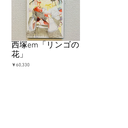
西塚em「リンゴの
花」
価
￥60,330
格
在庫なし