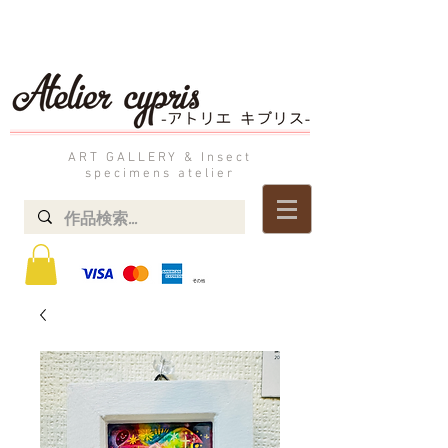
ART GALLERY & Insect
specimens atelier