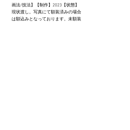
画法/技法】【制作】2023【状態】
現状渡し。写真にて額装済みの場合
は額込みとなっております。未額装
の物は額は含まれません。【その
他】ご不明な点や気になる事項がご
ざいましたら、事前にお問い合わせ
くださいませ。別角度や条件でのお
写真追加も賜ります。営業時間内ご
返答差し上げます。
特定商取引方に関する表記