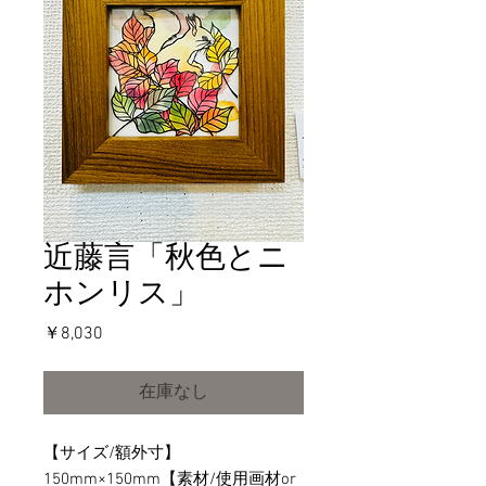
近藤言「秋色とニ
ホンリス」
価
￥8,030
格
在庫なし
【サイズ/額外寸】
150mm×150mm【素材/使用画材or