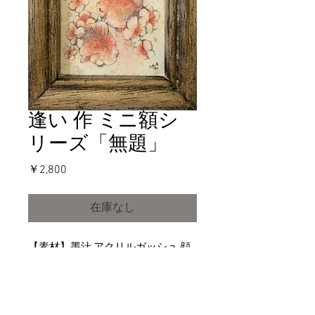
逢い 作 ミニ額シ
リーズ「無題」
価
￥2,800
格
在庫なし
【素材】墨汁,アクリルガッシュ,顔
彩,水彩色鉛筆,ケント紙【寸法】約
77mm×77mm【状態】額装済み
【制作】2018