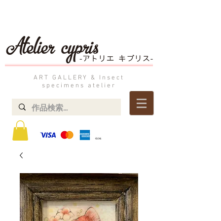
ART GALLERY & Insect
specimens atelier