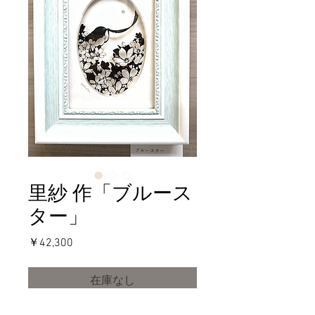
里紗 作「ブルース
ター」
価
￥42,300
格
在庫なし