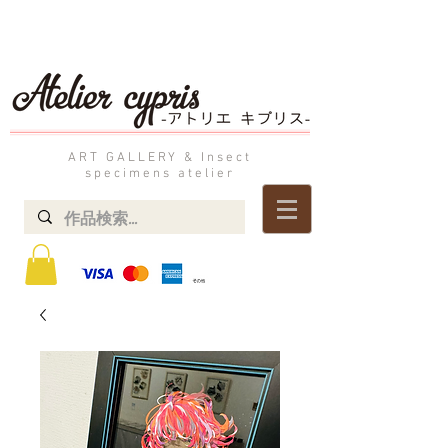
ART GALLERY & Insect
specimens atelier