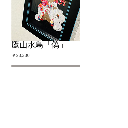
鷹山水鳥「偽」
価
￥23,330
格
在庫なし
特定商取引方に関する表記