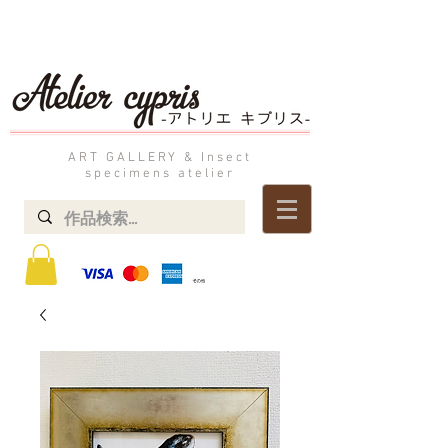
ART GALLERY & Insect
specimens atelier