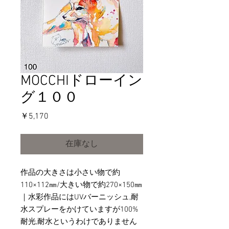
MOCCHIドローイン
グ１００
価
￥5,170
格
在庫なし
作品の大きさは小さい物で約
110×112㎜/大きい物で約270×150㎜
｜水彩作品にはUVバーニッシュ,耐
水スプレーをかけていますが100%
耐光,耐水というわけでありません