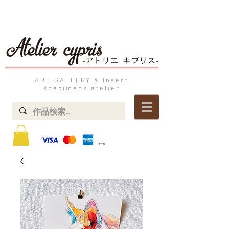
ART GALLERY & Insect
specimens atelier